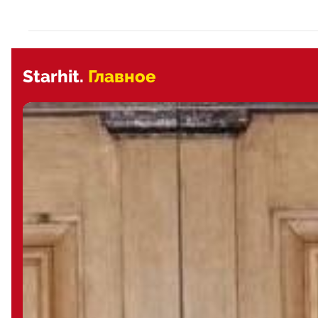
Starhit.
Главное