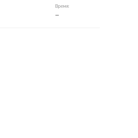
Время:
—