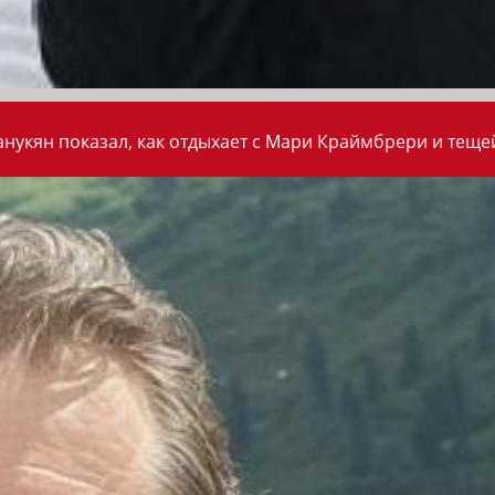
анукян показал, как отдыхает с Мари Краймбрери и теще