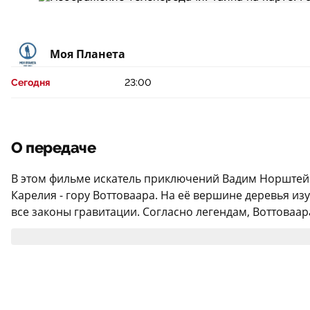
Моя Планета
Сегодня
23:00
О передаче
В этом фильме искатель приключений Вадим Норштейн 
Карелия - гору Воттоваара. На её вершине деревья и
все законы гравитации. Согласно легендам, Воттоваар