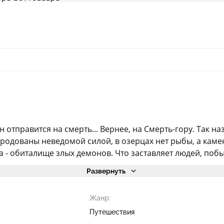
отправится на смерть... Вернее, на Смерть-гору. Так н
зуродованы неведомой силой, в озерцах нет рыбы, а кам
а - обиталище злых демонов. Что заставляет людей, побы
Развернуть
Жанр:
Путешествия