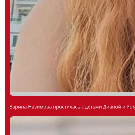
Зарина Назимова простилась с детьми Дианой и Ром