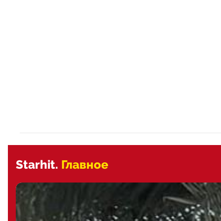
Starhit.
Главное