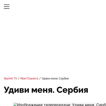
StarHit TV
Моя Планета
Удиви меня. Сербия
Удиви меня. Сербия