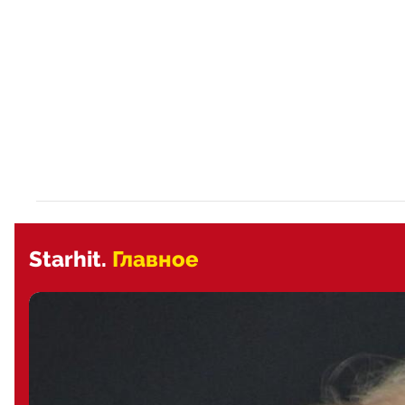
Starhit.
Главное