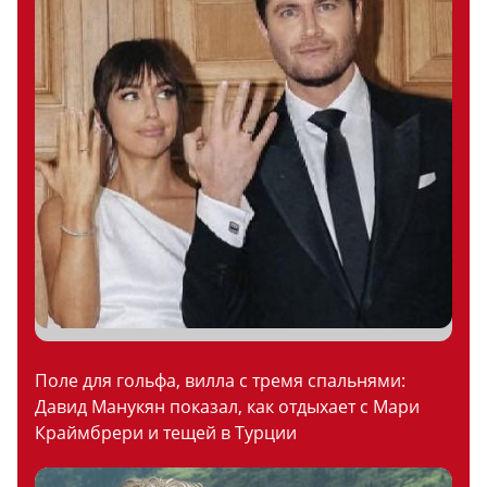
Поле для гольфа, вилла с тремя спальнями:
Давид Манукян показал, как отдыхает с Мари
Краймбрери и тещей в Турции