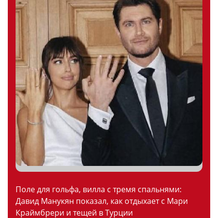
Поле для гольфа, вилла с тремя спальнями:
Давид Манукян показал, как отдыхает с Мари
Краймбрери и тещей в Турции