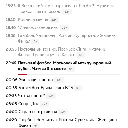
15:25
II Всероссийская спартакиада. Регби-7. Мужчины.
Трансляция из Казани
12+
18:10
Команда мечты
12+
18:40
17 часов до вершины
12+
19:15
Гандбол. Чемпионат России. Суперлига. Женщины.
Финал
6+
20:55
Настольный теннис. Премьер-Лига. Мужчины.
Финал. Трансляция из Казани
6+
22:45
Пляжный футбол. Московский международный
кубок. Матч за 3-е место
6+
00:05
Эволюция спорта
12+
00:35
Баскетбол. Единая лига ВТБ
6+
02:35
Что за спорт?
12+
03:05
Спорт.Док
12+
04:00
Страна спортивная
12+
04:20
Гандбол. Чемпионат России. Суперлига. Женщины.
Финал
6+