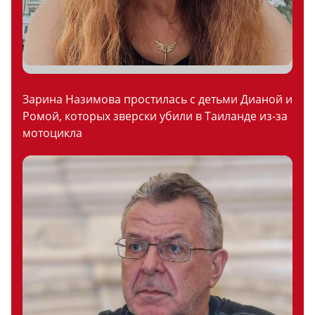
Зарина Назимова простилась с детьми Дианой и
Ромой, которых зверски убили в Таиланде из-за
мотоцикла