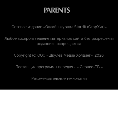
Сетевое издание «Онлайн журнал StarHit (СтарХит)»
Любое воспроизведение материалов сайта без разрешения
редакции воспрещается.
Copyright (с) ООО «Шкулёв Медиа Холдинг», 2026.
Поставщик программы передач - «
Сервис-ТВ
»
Рекомендательные технологии