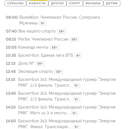
СЕРИАЛЫ
НОВОСТИ
ДРУГОЕ
СПОРТ
ФИЛЬМЫ
ДЕТЯМ
06:00
Волейбол. Чемпионат России. Суперлига.
Мужчины
6+
07:40
Век нашего спорта
12+
08:15
Регби. Чемпионат России
12+
10:05
Команда мечты
12+
10:35
Баскетбол. Единая лига ВТБ
6+
12:15
Дело №
16+
12:45
Эволюция спорта
12+
13:15
Баскетбол 3х3. Международный турнир "Энергия
РМК". 1/2 финала. Трансл...
6+
13:40
Баскетбол 3х3. Международный турнир "Энергия
РМК". 1/2 финала. Трансл...
6+
14:10
Баскетбол 3х3. Международный турнир "Энергия
РМК". Матч за 3-е место....
6+
14:50
Баскетбол 3х3. Международный турнир "Энергия
РМК". Финал. Трансляция ...
6+