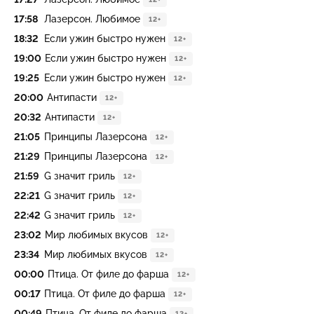
17:58
Лазерсон. Любимое
12+
18:32
Если ужин быстро нужен
12+
19:00
Если ужин быстро нужен
12+
19:25
Если ужин быстро нужен
12+
20:00
Антипасти
12+
20:32
Антипасти
12+
21:05
Принципы Лазерсона
12+
21:29
Принципы Лазерсона
12+
21:59
G значит гриль
12+
22:21
G значит гриль
12+
22:42
G значит гриль
12+
23:02
Мир любимых вкусов
12+
23:34
Мир любимых вкусов
12+
00:00
Птица. От филе до фарша
12+
00:17
Птица. От филе до фарша
12+
00:49
Птица. От филе до фарша
12+