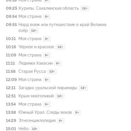
09:18
Моя страна
6+
09:25
Курилы. Сахалинская область
12+
09:54
Моя страна
6+
09:55
Норд вояж или путешествие в край Великих
озёр
12+
10:11
Моя страна
6+
10:16
Чёрное и красное
12+
11:09
Моя страна
6+
11:11
Ледники Хакасии
6+
11:56
Старая Русса
12+
12:09
Моя страна
6+
12:11
Загадка уральской пирамиды
12+
12:51
Крым многоликий
12+
13:54
Моя страна
6+
13:58
Южный Урал. Следы веков
6+
14:29
Этноэнциклопедия
6+
15:01
Небо
12+