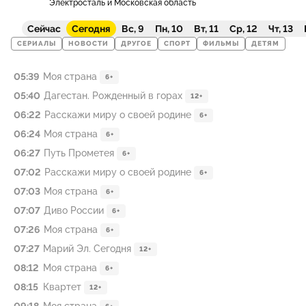
Электросталь и Московская область
Сейчас
Сегодня
Вс, 9
Пн, 10
Вт, 11
Ср, 12
Чт, 13
СЕРИАЛЫ
НОВОСТИ
ДРУГОЕ
СПОРТ
ФИЛЬМЫ
ДЕТЯМ
05:39
Моя страна
6+
05:40
Дагестан. Рожденный в горах
12+
06:22
Расскажи миру о своей родине
6+
06:24
Моя страна
6+
06:27
Путь Прометея
6+
07:02
Расскажи миру о своей родине
6+
07:03
Моя страна
6+
07:07
Диво России
6+
07:26
Моя страна
6+
07:27
Марий Эл. Сегодня
12+
08:12
Моя страна
6+
08:15
Квартет
12+