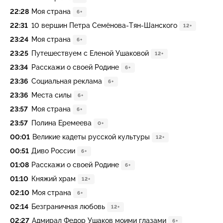
22:28
Моя страна
6+
22:31
10 вершин Петра Семёнова-Тян-Шанского
12+
23:24
Моя страна
6+
23:25
Путешествуем с Еленой Ушаковой
12+
23:34
Расскажи о своей Родине
6+
23:36
Социальная реклама
6+
23:36
Места силы
6+
23:57
Моя страна
6+
23:57
Полина Еремеева
0+
00:01
Великие кадеты русской культуры
12+
00:51
Диво России
6+
01:08
Расскажи о своей Родине
6+
01:10
Княжий храм
12+
02:10
Моя страна
6+
02:14
Безграничная любовь
12+
02:27
Адмирал Федор Ушаков моими глазами
6+