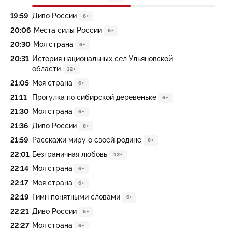
19:59
Диво России
6+
20:06
Места силы России
6+
20:30
Моя страна
6+
20:31
История национальных сел Ульяновской
области
12+
21:05
Моя страна
6+
21:11
Прогулка по сибирской деревеньке
6+
21:30
Моя страна
6+
21:36
Диво России
6+
21:59
Расскажи миру о своей родине
6+
22:01
Безграничная любовь
12+
22:14
Моя страна
6+
22:17
Моя страна
6+
22:19
Гимн понятными словами
6+
22:21
Диво России
6+
22:27
Моя страна
6+