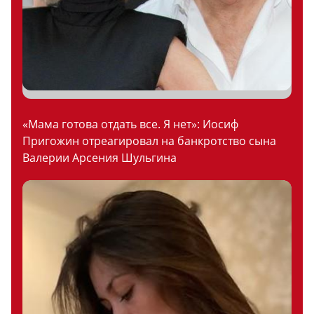
«Мама готова отдать все. Я нет»: Иосиф
Пригожин отреагировал на банкротство сына
Валерии Арсения Шульгина