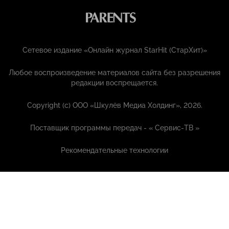
Сетевое издание «Онлайн журнал StarHit (СтарХит)»
Любое воспроизведение материалов сайта без разрешения
редакции воспрещается.
Copyright (с) ООО «Шкулёв Медиа Холдинг», 2026.
Поставщик программы передач - «
Сервис-ТВ
»
Рекомендательные технологии