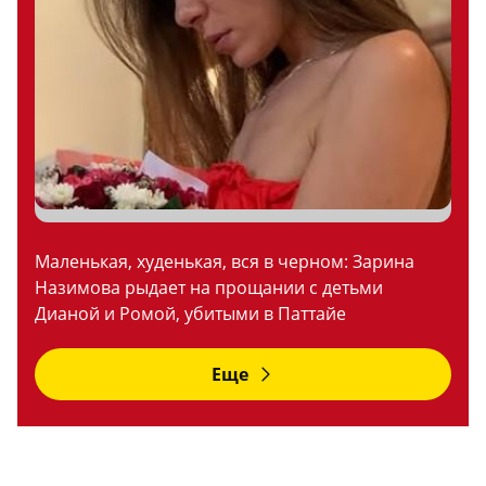
Маленькая, худенькая, вся в черном: Зарина
Назимова рыдает на прощании с детьми
Дианой и Ромой, убитыми в Паттайе
Еще