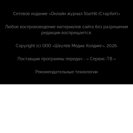
Сетевое издание «Онлайн журнал StarHit (СтарХит)»
Любое воспроизведение материалов сайта без разрешения
редакции воспрещается.
Copyright (с) ООО «Шкулёв Медиа Холдинг», 2026.
Поставщик программы передач - «
Сервис-ТВ
»
Рекомендательные технологии