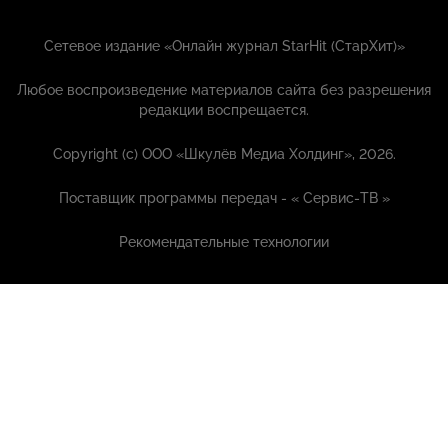
Сетевое издание «Онлайн журнал StarHit (СтарХит)»
Любое воспроизведение материалов сайта без разрешения
редакции воспрещается.
Copyright (с) ООО «Шкулёв Медиа Холдинг», 2026.
Поставщик программы передач - «
Сервис-ТВ
»
Рекомендательные технологии