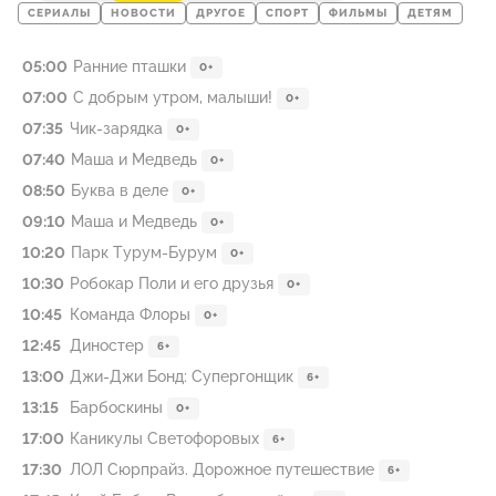
СЕРИАЛЫ
НОВОСТИ
ДРУГОЕ
СПОРТ
ФИЛЬМЫ
ДЕТЯМ
05:00
Ранние пташки
0+
07:00
С добрым утром, малыши!
0+
07:35
Чик-зарядка
0+
07:40
Маша и Медведь
0+
08:50
Буква в деле
0+
09:10
Маша и Медведь
0+
10:20
Парк Турум-Бурум
0+
10:30
Робокар Поли и его друзья
0+
10:45
Команда Флоры
0+
12:45
Диностер
6+
13:00
Джи-Джи Бонд: Супергонщик
6+
13:15
Барбоскины
0+
17:00
Каникулы Светофоровых
6+
17:30
ЛОЛ Сюрпрайз. Дорожное путешествие
6+