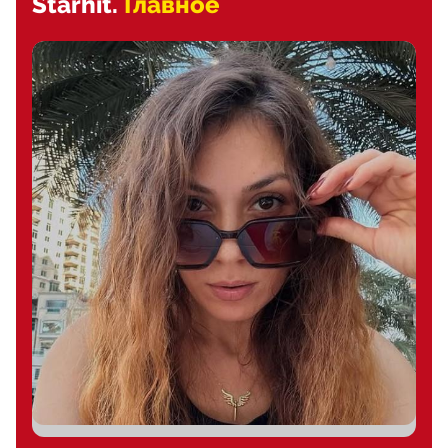
Starhit.
Главное