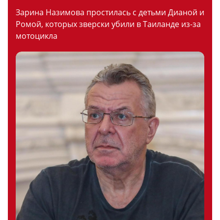
Зарина Назимова простилась с детьми Дианой и
Ромой, которых зверски убили в Таиланде из-за
мотоцикла