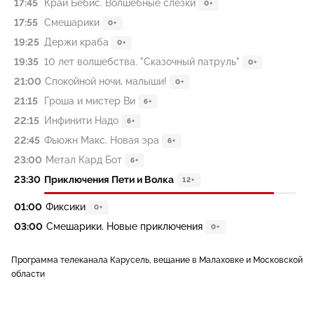
17:45
Край Бебис. Волшебные слёзки
0+
17:55
Смешарики
0+
19:25
Держи краба
0+
19:35
10 лет волшебства. "Сказочный патруль"
0+
21:00
Спокойной ночи, малыши!
0+
21:15
Гроша и мистер Ви
6+
22:15
Инфинити Надо
6+
22:45
Фьюжн Макс. Новая эра
6+
23:00
Метал Кард Бот
6+
23:30
Приключения Пети и Волка
12+
01:00
Фиксики
0+
03:00
Смешарики. Новые приключения
0+
Программа телеканала Карусель, вещание в Малаховке и Московской
области