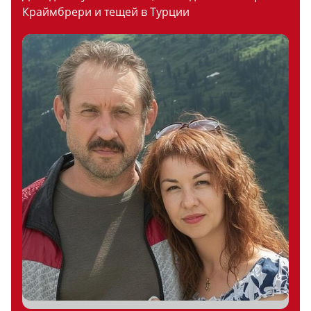
Краймбрери и тещей в Турции