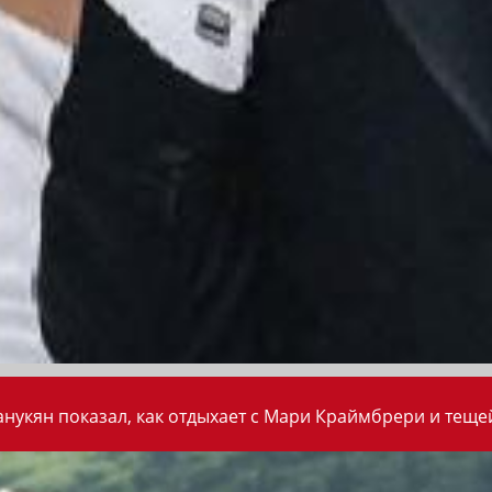
анукян показал, как отдыхает с Мари Краймбрери и теще