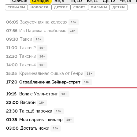
Сейчас
Сегодня
Вс, 9
Пн, 10
Вт, 11
Ср, 12
Чт, 13
СЕРИАЛЫ
НОВОСТИ
ДРУГОЕ
СПОРТ
ФИЛЬМЫ
ДЕТЯМ
06:05
Закусочная на колесах
16+
07:55
Из Парижа с любовью
18+
09:30
Такси
16+
11:00
Такси-2
16+
12:30
Такси-3
16+
14:00
Такси-4
16+
15:25
Криминальная фишка от Генри
18+
17:20
Ограбление на Бейкер-стрит
18+
19:15
Волк с Уолл-стрит
18+
22:00
Васаби
18+
23:30
Та ещё парочка
18+
01:35
Мой парень - киллер
18+
03:00
Достать ножи
16+