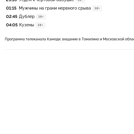
01:15
Мужчины на грани нервного срыва
18+
02:45
Дублёр
18+
04:05
Кузены
18+
Программа телеканала Камеди, вещание в Томилино и Московской обла