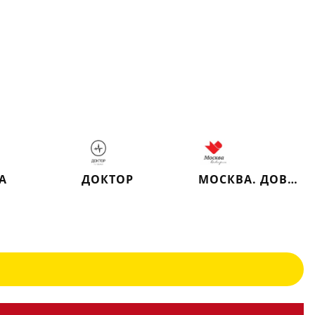
А
ДОКТОР
МОСКВА. ДОВЕРИЕ