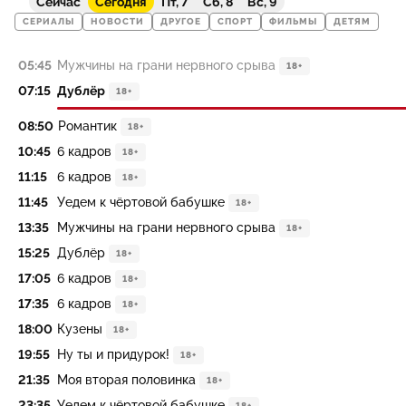
Сейчас
Сегодня
Пт, 7
Сб, 8
Вс, 9
СЕРИАЛЫ
НОВОСТИ
ДРУГОЕ
СПОРТ
ФИЛЬМЫ
ДЕТЯМ
05:45
Мужчины на грани нервного срыва
18+
07:15
Дублёр
18+
08:50
Романтик
18+
10:45
6 кадров
18+
11:15
6 кадров
18+
11:45
Уедем к чёртовой бабушке
18+
13:35
Мужчины на грани нервного срыва
18+
15:25
Дублёр
18+
17:05
6 кадров
18+
17:35
6 кадров
18+
18:00
Кузены
18+
19:55
Ну ты и придурок!
18+
21:35
Моя вторая половинка
18+
23:35
Уедем к чёртовой бабушке
18+