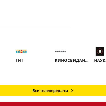
ТНТ
КИНОСВИДАНИЕ
НАУК
Все телепередачи