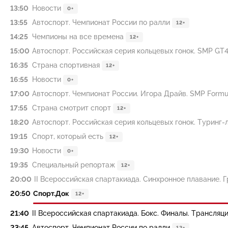
13:50
Новости
0+
13:55
Автоспорт. Чемпионат России по ралли
12+
14:25
Чемпионы на все времена
12+
15:00
Автоспорт. Российская серия кольцевых гонок. SMP GT4. Г
16:35
Страна спортивная
12+
16:55
Новости
0+
17:00
Автоспорт. Чемпионат России. Игора Драйв. SMP Formula 
17:55
Страна смотрит спорт
12+
18:20
Автоспорт. Российская серия кольцевых гонок. Туринг-лай
19:15
Спорт, который есть
12+
19:30
Новости
0+
19:35
Специальный репортаж
12+
20:00
II Всероссийская спартакиада. Синхронное плавание. Гр
20:50
Спорт.Док
12+
21:40
II Всероссийская спартакиада. Бокс. Финалы. Трансляц
23:45
Автоспорт. Чемпионат России по ралли
12+