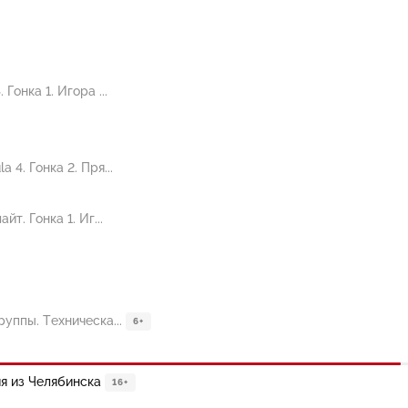
онка 1. Игора ...
4. Гонка 2. Пря...
т. Гонка 1. Иг...
уппы. Техническа...
6+
ия из Челябинска
16+