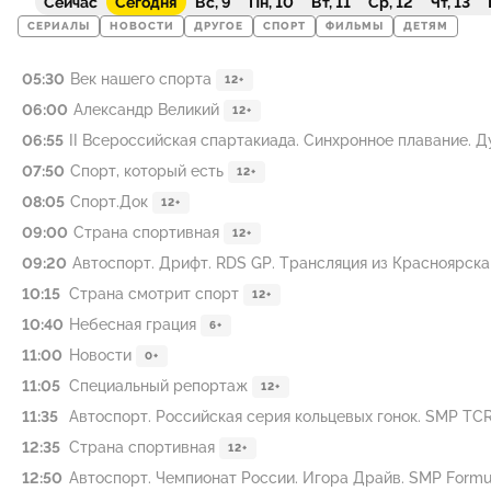
Сейчас
Сегодня
Вс, 9
Пн, 10
Вт, 11
Ср, 12
Чт, 13
СЕРИАЛЫ
НОВОСТИ
ДРУГОЕ
СПОРТ
ФИЛЬМЫ
ДЕТЯМ
05:30
Век нашего спорта
12+
06:00
Александр Великий
12+
06:55
II Всероссийская спартакиада. Синхронное плавание. Ду
07:50
Спорт, который есть
12+
08:05
Спорт.Док
12+
09:00
Страна спортивная
12+
09:20
Автоспорт. Дрифт. RDS GP. Трансляция из Красноярска
10:15
Страна смотрит спорт
12+
10:40
Небесная грация
6+
11:00
Новости
0+
11:05
Специальный репортаж
12+
11:35
Автоспорт. Российская серия кольцевых гонок. SMP TCR. Г
12:35
Страна спортивная
12+
12:50
Автоспорт. Чемпионат России. Игора Драйв. SMP Formula 