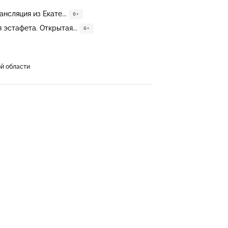
нсляция из Екате...
6+
эстафета. Открытая...
6+
й области