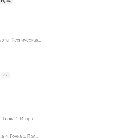
Пт, 14
эты. Техническая...
6+
онка 1. Игора ...
4. Гонка 1. Пря...