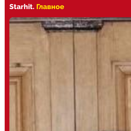
Starhit.
Главное