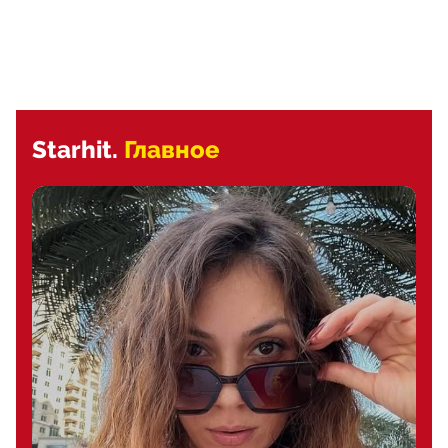
Starhit.
Главное