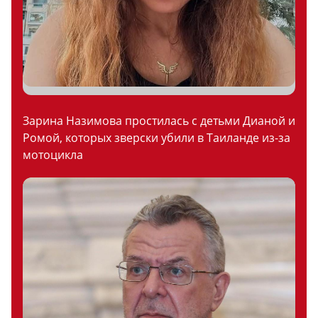
Зарина Назимова простилась с детьми Дианой и
Ромой, которых зверски убили в Таиланде из-за
мотоцикла