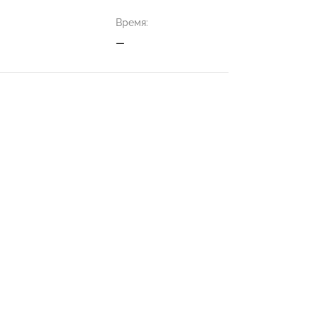
Время:
—