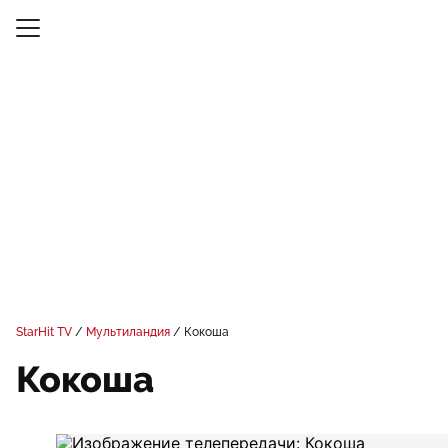
StarHit TV
Мультиландия
Кокоша
Кокоша