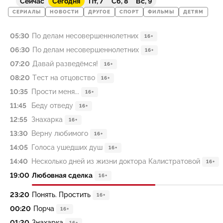
Сейчас
Сегодня
Пт, 7
Сб, 8
Вс, 9
СЕРИАЛЫ
НОВОСТИ
ДРУГОЕ
СПОРТ
ФИЛЬМЫ
ДЕТЯМ
05:30
По делам несовершеннолетних
16+
06:30
По делам несовершеннолетних
16+
07:20
Давай разведёмся!
16+
08:20
Тест на отцовство
16+
10:35
Прости меня...
16+
11:45
Беду отведу
16+
12:55
Знахарка
16+
13:30
Верну любимого
16+
14:05
Голоса ушедших душ
16+
14:40
Несколько дней из жизни доктора Калистратовой
16+
19:00
Любовная сделка
16+
23:20
Понять. Простить
16+
00:20
Порча
16+
01:20
Знахарка
16+