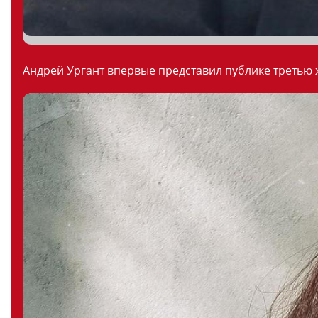
Андрей Ургант впервые представил публике третью ж