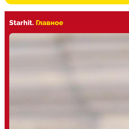
Starhit.
Главное