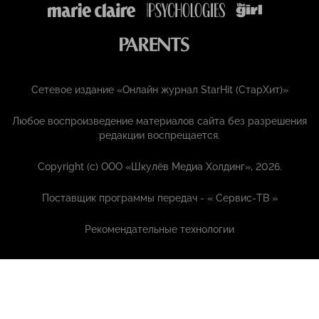
Сетевое издание «Онлайн журнал StarHit (СтарХит)»
Любое воспроизведение материалов сайта без разрешения
редакции воспрещается.
Copyright (с) ООО «Шкулёв Медиа Холдинг», 2026.
Поставщик программы передач - «
Сервис-ТВ
»
Рекомендательные технологии