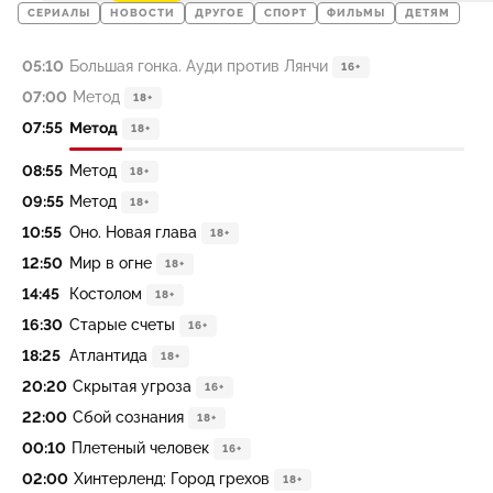
СЕРИАЛЫ
НОВОСТИ
ДРУГОЕ
СПОРТ
ФИЛЬМЫ
ДЕТЯМ
05:10
Большая гонка. Ауди против Лянчи
16+
07:00
Метод
18+
07:55
Метод
18+
08:55
Метод
18+
09:55
Метод
18+
10:55
Оно. Новая глава
18+
12:50
Мир в огне
18+
14:45
Костолом
18+
16:30
Старые счеты
16+
18:25
Атлантида
18+
20:20
Скрытая угроза
16+
22:00
Сбой сознания
18+
00:10
Плетеный человек
16+
02:00
Хинтерленд: Город грехов
18+