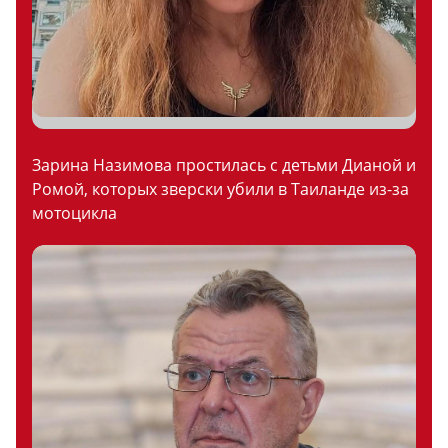
Зарина Назимова простилась с детьми Дианой и
Ромой, которых зверски убили в Таиланде из-за
мотоцикла