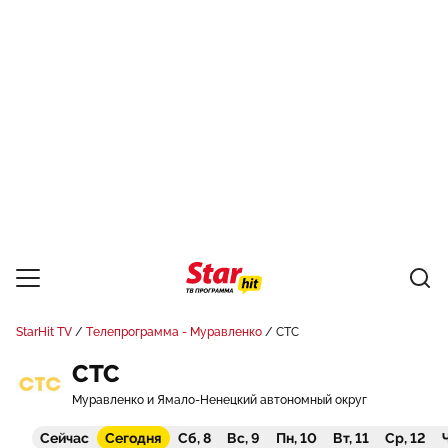
StarHit TV
Телепрограмма - Муравленко
СТС
СТС
Муравленко и Ямало-Ненецкий автономный округ
Сейчас
Сегодня
Сб, 8
Вс, 9
Пн, 10
Вт, 11
Ср, 12
Ч