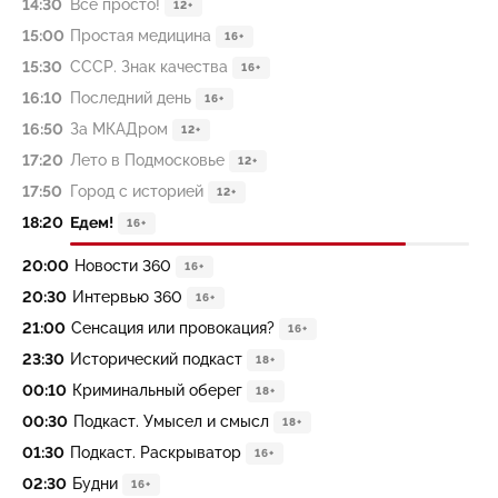
14:30
Всё просто!
12+
15:00
Простая медицина
16+
15:30
СССР. Знак качества
16+
16:10
Последний день
16+
16:50
За МКАДром
12+
17:20
Лето в Подмосковье
12+
17:50
Город с историей
12+
18:20
Едем!
16+
20:00
Новости 360
16+
20:30
Интервью 360
16+
21:00
Сенсация или провокация?
16+
23:30
Исторический подкаст
18+
00:10
Криминальный оберег
18+
00:30
Подкаст. Умысел и смысл
18+
01:30
Подкаст. Раскрыватор
16+
02:30
Будни
16+