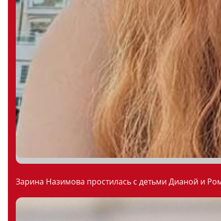
Зарина Назимова простилась с детьми Дианой и Ром