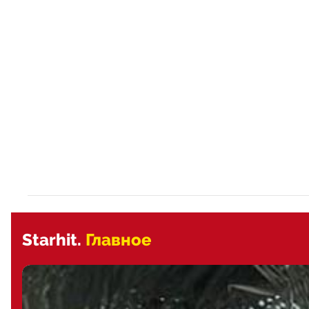
Starhit.
Главное