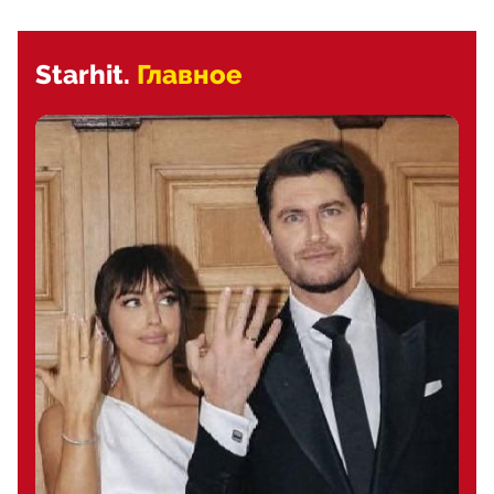
Starhit.
Главное