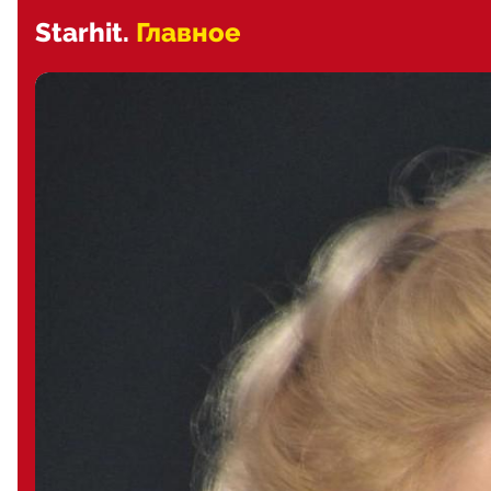
Starhit.
Главное