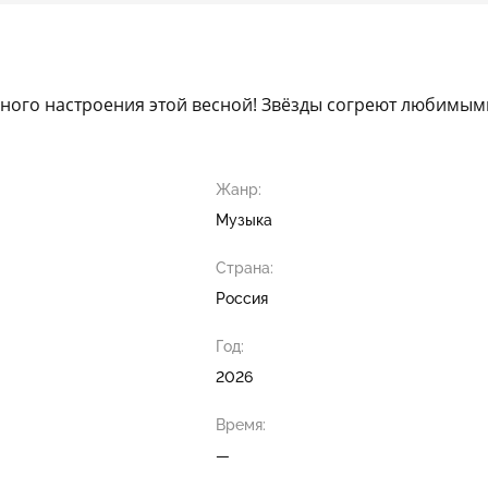
ного настроения этой весной! Звёзды согреют любимым
Жанр:
Музыка
Страна:
Россия
Год:
2026
Время:
—