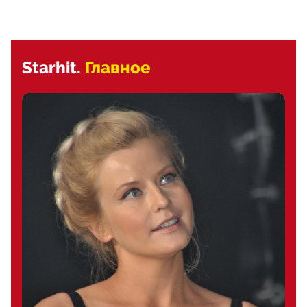
Starhit.
Главное