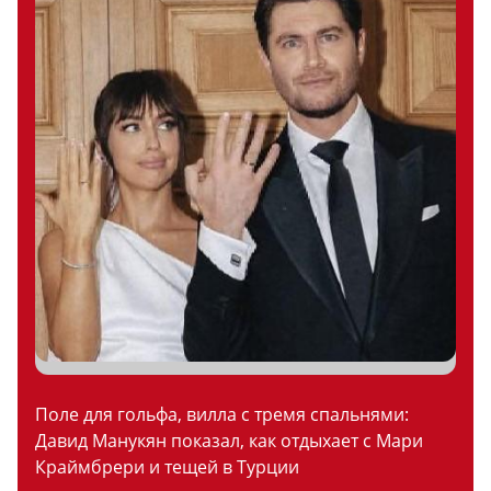
Поле для гольфа, вилла с тремя спальнями:
Давид Манукян показал, как отдыхает с Мари
Краймбрери и тещей в Турции