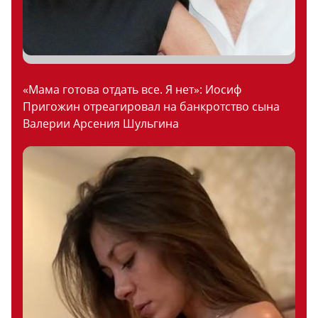
«Мама готова отдать все. Я нет»: Иосиф
Пригожин отреагировал на банкротство сына
Валерии Арсения Шульгина