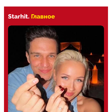
Starhit.
Главное