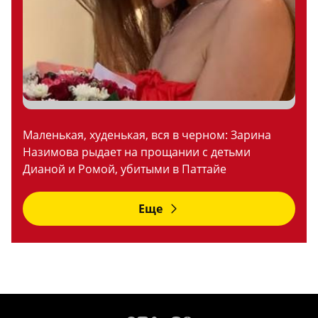
Маленькая, худенькая, вся в черном: Зарина
Назимова рыдает на прощании с детьми
Дианой и Ромой, убитыми в Паттайе
Еще