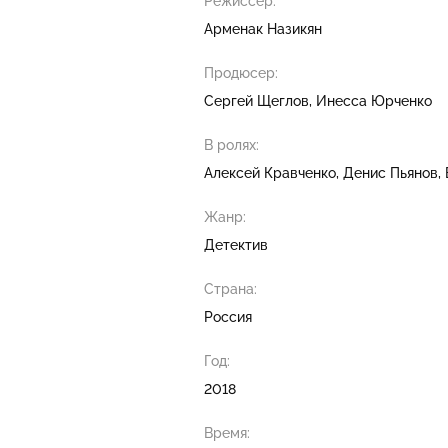
Режиссер:
Арменак Назикян
Продюсер:
Сергей Щеглов
Инесса Юрченко
В ролях:
Алексей Кравченко
Денис Пьянов
Жанр:
Детектив
Страна:
Россия
Год:
2018
Время: