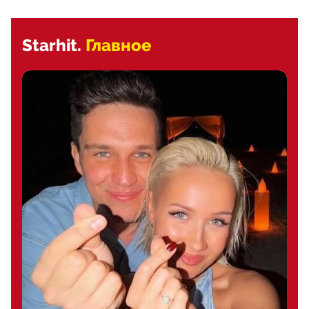
Starhit.
Главное