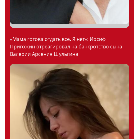
«Мама готова отдать все. Я нет»: Иосиф
Пригожин отреагировал на банкротство сына
Валерии Арсения Шульгина