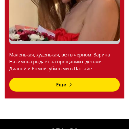
Маленькая, худенькая, вся в черном: Зарина
Назимова рыдает на прощании с детьми
Дианой и Ромой, убитыми в Паттайе
Еще