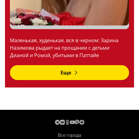
Маленькая, худенькая, вся в черном: Зарина
Назимова рыдает на прощании с детьми
Дианой и Ромой, убитыми в Паттайе
Еще
Все города