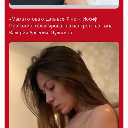
«Мама готова отдать все. Я нет»: Иосиф
Пригожин отреагировал на банкротство сына
Валерии Арсения Шульгина