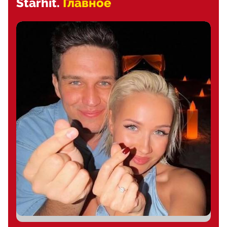
Starhit.
Главное