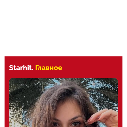
Starhit.
Главное