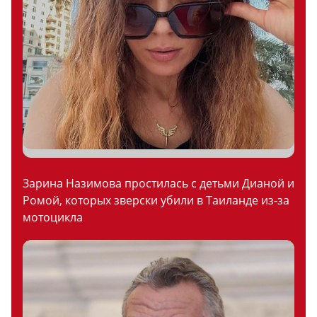
Зарина Назимова простилась с детьми Дианой и
Ромой, которых зверски убили в Таиланде из-за
мотоцикла