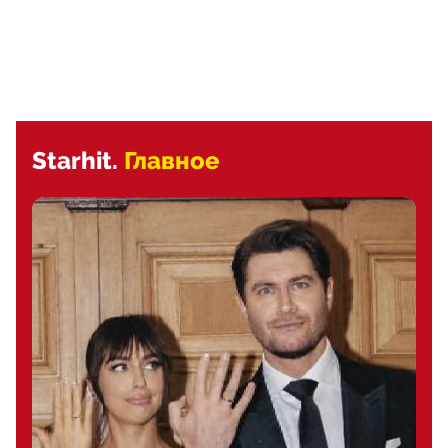
Starhit.
Главное