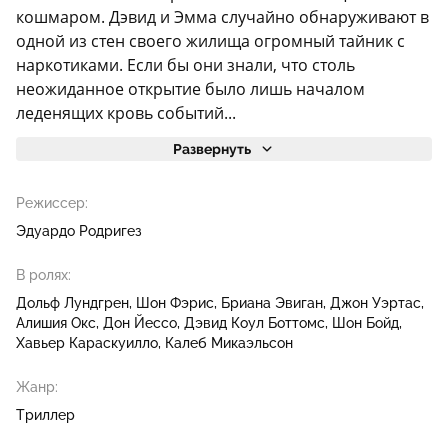
кошмаром. Дэвид и Эмма случайно обнаруживают в
одной из стен своего жилища огромный тайник с
наркотиками. Если бы они знали, что столь
неожиданное открытие было лишь началом
леденящих кровь событий...
Развернуть
Режиссер:
Эдуардо Родригез
В ролях:
Дольф Лундгрен
Шон Фэрис
Бриана Эвиган
Джон Уэртас
Алишия Окс
Дон Йессо
Дэвид Коул Боттомс
Шон Бойд
Хавьер Караскуилло
Калеб Микаэльсон
Жанр:
Триллер