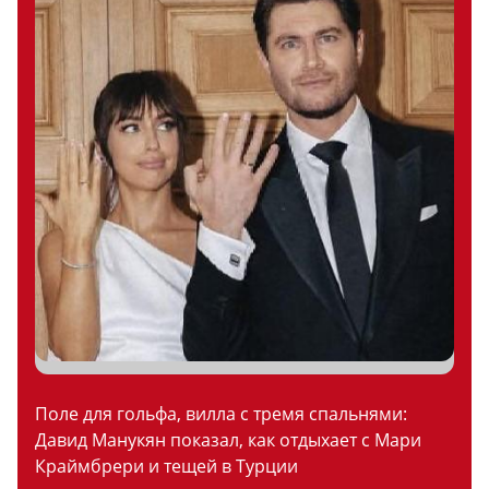
Поле для гольфа, вилла с тремя спальнями:
Давид Манукян показал, как отдыхает с Мари
Краймбрери и тещей в Турции