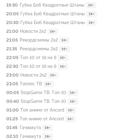
19:30
Губка Боб Квадратные Штаны
16+
20:05
Губка Боб Квадратные Штаны
16+
20:30
Губка Боб Квадратные Штаны
16+
21:00
Новости 2х2
16+
21:05
Рекордсмемы 2х2
16+
21:35
Рекордсмемы 2х2
16+
22:05
Топ-10 от 16 на 9
16+
22:30
Топ-10 от 16 на 9
16+
23:00
Новости 2х2
16+
23:05
Топлес ТВ
16+
00:05
StopGame ТВ. Топ-10
16+
00:40
StopGame ТВ. Топ-10
16+
01:00
Топ аниме от Ancord
16+
01:25
Топ аниме от Ancord
16+
01:45
Гачиакута
18+
02:10
Гачиакута
18+