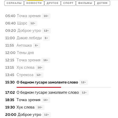
СЕРИАЛЫ
НОВОСТИ
ДРУГОЕ
СПОРТ
ФИЛЬМЫ
ДЕТЯМ
05:40
Точка зрения
16+
06:40
Щорс
12+
09:20
Доброе утро
12+
11:00
Дикие лебеди
6+
11:55
Антошка
6+
12:00
Темы дня
12:15
Точка зрения
16+
13:15
Хук слева
16+
13:45
Стрекоза
12+
15:30
О бедном гусаре замолвите слово
12+
17:02
О бедном гусаре замолвите слово
12+
18:35
Точка зрения
16+
19:30
Хук слева
16+
20:00
Доброе утро
12+