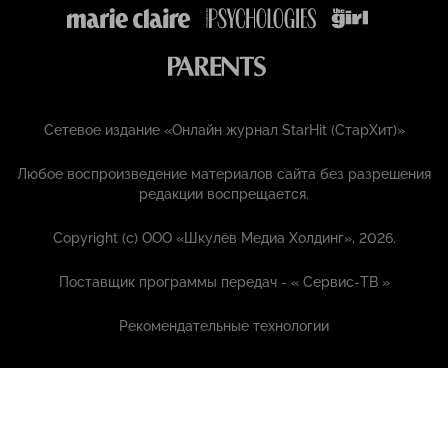
Сетевое издание «Онлайн журнал StarHit (СтарХит)»
Любое воспроизведение материалов сайта без разрешения
редакции воспрещается.
Copyright (с) ООО «Шкулёв Медиа Холдинг», 2026.
Поставщик программы передач - «
Сервис-ТВ
»
Рекомендательные технологии