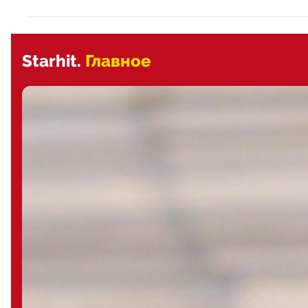
Starhit.
Главное