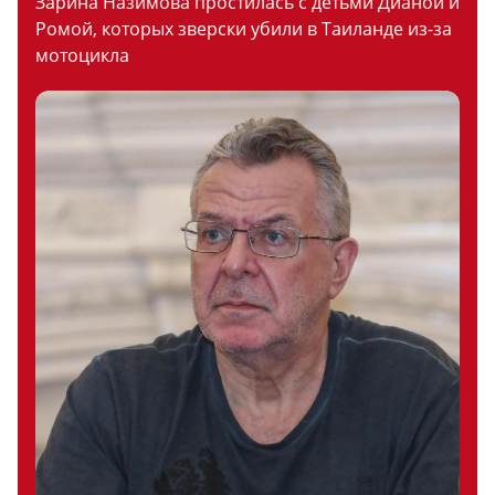
Зарина Назимова простилась с детьми Дианой и
Ромой, которых зверски убили в Таиланде из-за
мотоцикла