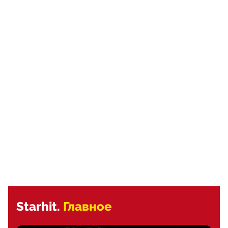
Starhit.
Главное