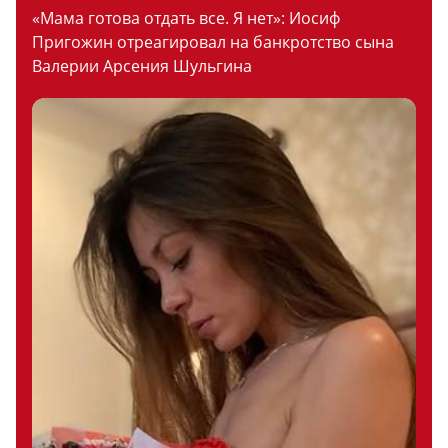
«Мама готова отдать все. Я нет»: Иосиф
Пригожин отреагировал на банкротство сына
Валерии Арсения Шульгина