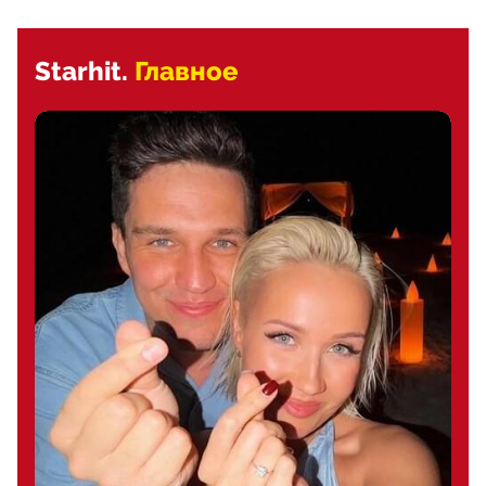
Starhit.
Главное