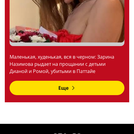
Маленькая, худенькая, вся в черном: Зарина
Назимова рыдает на прощании с детьми
Дианой и Ромой, убитыми в Паттайе
Еще