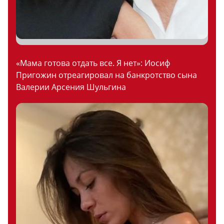
«Мама готова отдать все. Я нет»: Иосиф
Пригожин отреагировал на банкротство сына
Валерии Арсения Шульгина