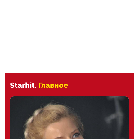
Starhit.
Главное