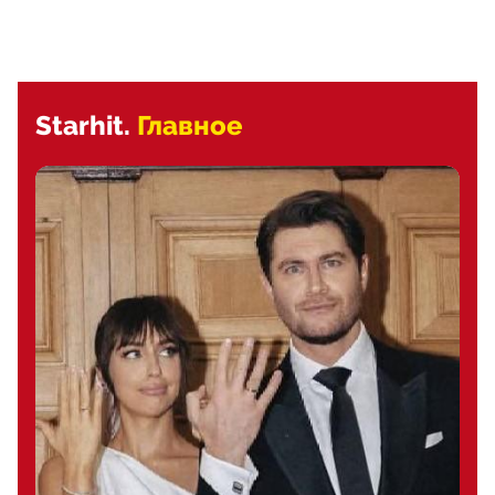
Starhit.
Главное