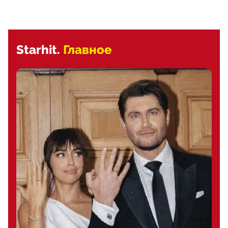
Starhit.
Главное