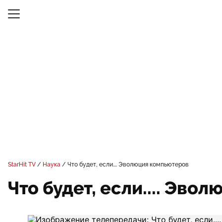
StarHit TV
Наука
Что будет, если.... Эволюция компьютеров
Что будет, если.... Эво