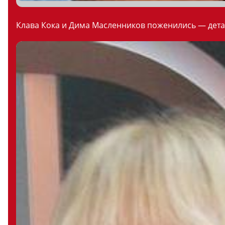
Клава Кока и Дима Масленников поженились — дета