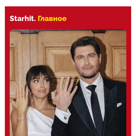
Starhit.
Главное