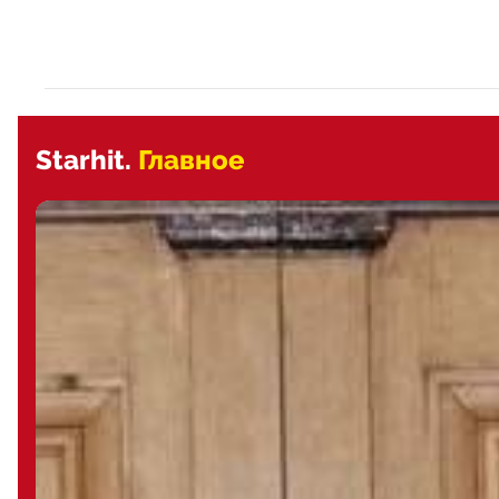
Starhit.
Главное