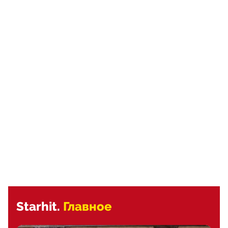
Starhit.
Главное