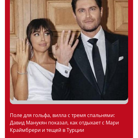
Поле для гольфа, вилла с тремя спальнями:
Давид Манукян показал, как отдыхает с Мари
Краймбрери и тещей в Турции