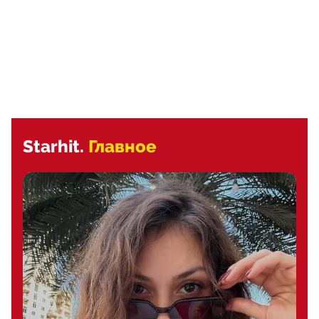
Starhit.
Главное