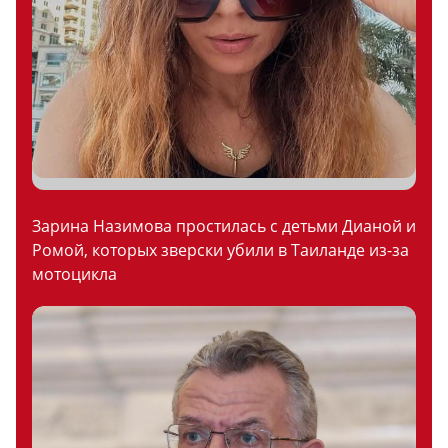
Зарина Назимова простилась с детьми Дианой и
Ромой, которых зверски убили в Таиланде из-за
мотоцикла